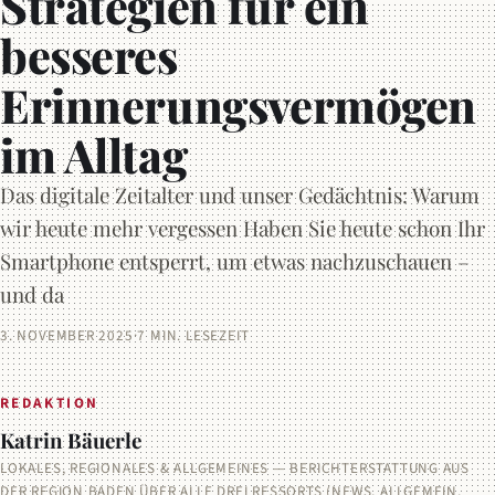
Strategien für ein
besseres
Erinnerungsvermögen
im Alltag
Das digitale Zeitalter und unser Gedächtnis: Warum
wir heute mehr vergessen Haben Sie heute schon Ihr
Smartphone entsperrt, um etwas nachzuschauen –
und da
3. NOVEMBER 2025
·
7 MIN. LESEZEIT
REDAKTION
Katrin Bäuerle
LOKALES, REGIONALES & ALLGEMEINES — BERICHTERSTATTUNG AUS
DER REGION BADEN ÜBER ALLE DREI RESSORTS (NEWS, ALLGEMEIN,