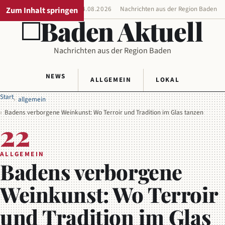
Zum Inhalt springen
REGIONALAUSGABE
04.08.2026
Nachrichten aus der Region Baden
Baden Aktuell
Nachrichten aus der Region Baden
NEWS
ALLGEMEIN
LOKAL
Start
allgemein
Badens verborgene Weinkunst: Wo Terroir und Tradition im Glas tanzen
22
ALLGEMEIN
Badens verborgene
Weinkunst: Wo Terroir
und Tradition im Glas