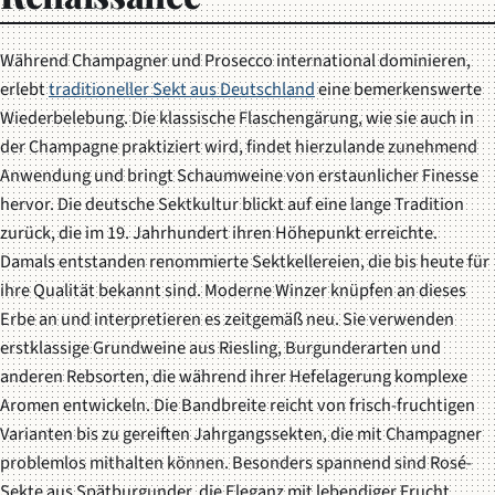
Während Champagner und Prosecco international dominieren,
erlebt
traditioneller Sekt aus Deutschland
eine bemerkenswerte
Wiederbelebung. Die klassische Flaschengärung, wie sie auch in
der Champagne praktiziert wird, findet hierzulande zunehmend
Anwendung und bringt Schaumweine von erstaunlicher Finesse
hervor. Die deutsche Sektkultur blickt auf eine lange Tradition
zurück, die im 19. Jahrhundert ihren Höhepunkt erreichte.
Damals entstanden renommierte Sektkellereien, die bis heute für
ihre Qualität bekannt sind. Moderne Winzer knüpfen an dieses
Erbe an und interpretieren es zeitgemäß neu. Sie verwenden
erstklassige Grundweine aus Riesling, Burgunderarten und
anderen Rebsorten, die während ihrer Hefelagerung komplexe
Aromen entwickeln. Die Bandbreite reicht von frisch-fruchtigen
Varianten bis zu gereiften Jahrgangssekten, die mit Champagner
problemlos mithalten können. Besonders spannend sind Rosé-
Sekte aus Spätburgunder, die Eleganz mit lebendiger Frucht