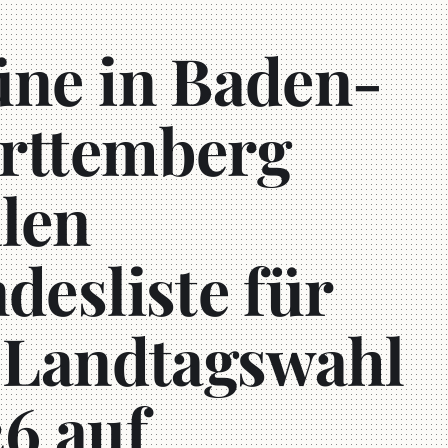
ne in Baden-
rttemberg
llen
desliste für
 Landtagswahl
6 auf