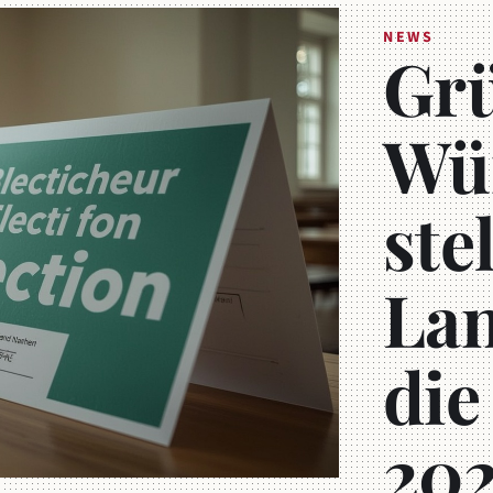
NEWS
Grü
Wü
ste
Lan
die
202