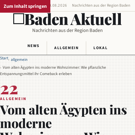
Zum Inhalt springen
REGIONALAUSGABE
04.08.2026
Nachrichten aus der Region Baden
Baden Aktuell
Nachrichten aus der Region Baden
NEWS
ALLGEMEIN
LOKAL
Start
allgemein
Vom alten Ägypten ins moderne Wohnzimmer: Wie pflanzliche
Entspannungsmittel ihr Comeback erleben
22
ALLGEMEIN
Vom alten Ägypten ins
moderne