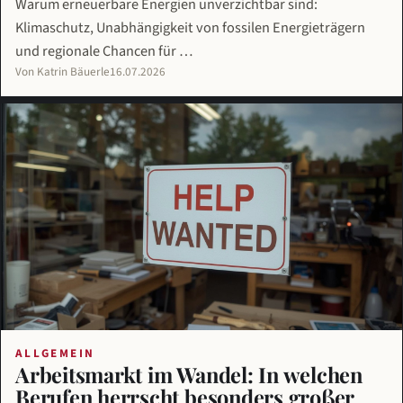
Warum erneuerbare Energien unverzichtbar sind:
Klimaschutz, Unabhängigkeit von fossilen Energieträgern
und regionale Chancen für …
Von Katrin Bäuerle
16.07.2026
ALLGEMEIN
Arbeitsmarkt im Wandel: In welchen
Berufen herrscht besonders großer