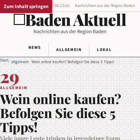
Zum Inhalt springen
REGIONALAUSGABE
04.08.2026
Nachrichten aus der Region Baden
Baden Aktuell
Nachrichten aus der Region Baden
NEWS
ALLGEMEIN
LOKAL
Start
allgemein
Wein online kaufen? Befolgen Sie diese 5 Tipps!
29
ALLGEMEIN
Wein online kaufen?
Befolgen Sie diese 5
Tipps!
Viele junge Leute trinken in irgendeiner Form