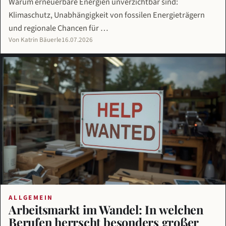
Warum erneuerbare Energien unverzichtbar sind:
Klimaschutz, Unabhängigkeit von fossilen Energieträgern
und regionale Chancen für …
Von Katrin Bäuerle
16.07.2026
ALLGEMEIN
Arbeitsmarkt im Wandel: In welchen
Berufen herrscht besonders großer