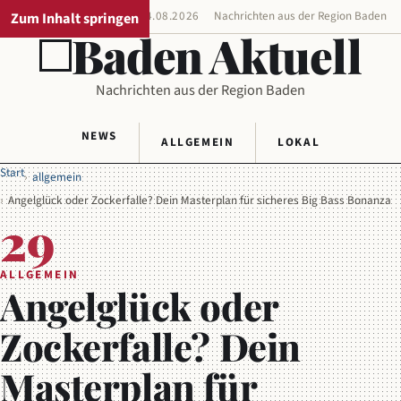
Zum Inhalt springen
REGIONALAUSGABE
04.08.2026
Nachrichten aus der Region Baden
Baden Aktuell
Nachrichten aus der Region Baden
NEWS
ALLGEMEIN
LOKAL
Start
allgemein
Angelglück oder Zockerfalle? Dein Masterplan für sicheres Big Bass Bonanza
29
ALLGEMEIN
Angelglück oder
Zockerfalle? Dein
Masterplan für