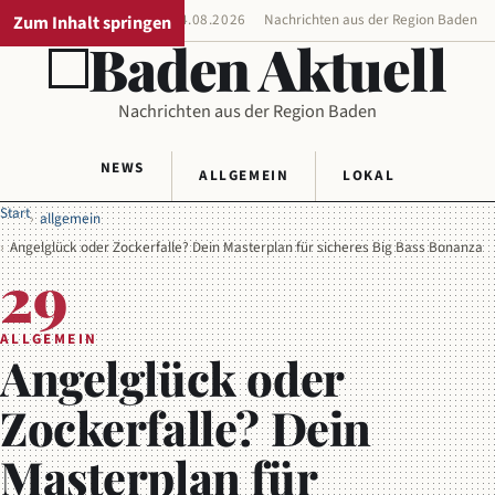
Zum Inhalt springen
REGIONALAUSGABE
04.08.2026
Nachrichten aus der Region Baden
Baden Aktuell
Nachrichten aus der Region Baden
NEWS
ALLGEMEIN
LOKAL
Start
allgemein
Angelglück oder Zockerfalle? Dein Masterplan für sicheres Big Bass Bonanza
29
ALLGEMEIN
Angelglück oder
Zockerfalle? Dein
Masterplan für