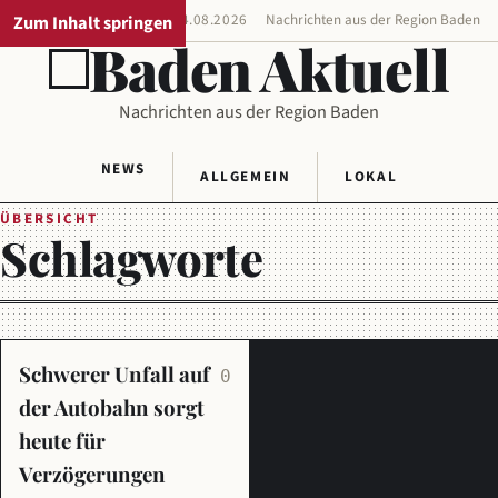
Zum Inhalt springen
REGIONALAUSGABE
04.08.2026
Nachrichten aus der Region Baden
Baden Aktuell
Nachrichten aus der Region Baden
NEWS
ALLGEMEIN
LOKAL
ÜBERSICHT
Schlagworte
Schwerer Unfall auf
0
der Autobahn sorgt
heute für
Verzögerungen