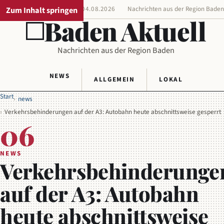
Zum Inhalt springen
REGIONALAUSGABE
04.08.2026
Nachrichten aus der Region Bade
Baden Aktuell
Nachrichten aus der Region Baden
NEWS
ALLGEMEIN
LOKAL
Start
news
Verkehrsbehinderungen auf der A3: Autobahn heute abschnittsweise gesperrt
06
NEWS
Verkehrsbehinderunge
auf der A3: Autobahn
heute abschnittsweise