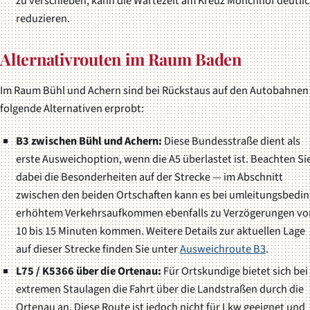
zu verschieben, kann die Wartezeit am Kreuz Mönchhof deutli
reduzieren.
Alternativrouten im Raum Baden
Im Raum Bühl und Achern sind bei Rückstaus auf den Autobahnen
folgende Alternativen erprobt:
B3 zwischen Bühl und Achern:
Diese Bundesstraße dient als
erste Ausweichoption, wenn die A5 überlastet ist. Beachten Si
dabei die Besonderheiten auf der Strecke — im Abschnitt
zwischen den beiden Ortschaften kann es bei umleitungsbedin
erhöhtem Verkehrsaufkommen ebenfalls zu Verzögerungen vo
10 bis 15 Minuten kommen. Weitere Details zur aktuellen Lage
auf dieser Strecke finden Sie unter
Ausweichroute B3
.
L75 / K5366 über die Ortenau:
Für Ortskundige bietet sich bei
extremen Staulagen die Fahrt über die Landstraßen durch die
Ortenau an. Diese Route ist jedoch nicht für Lkw geeignet und